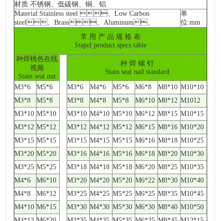
材质:不锈钢、低碳钢、铜、铝
Material:Stainless steel 、Low Carbon
单
steel、Brass、Aluminum、
位:mm
常 用 产 品 规 格 表
Stapel product specs table
种焊桃色在线
种 焊 螺 钉
视频
Stain seai nail standard
Stain seai nut
M3*6
M5*6
M3*6
M4*6
M5*6
M6*8
M8*10
M10*10
M3*8
M5*8
M3*8
M4*8
M5*8
M6*10
M8*12
M1012
M3*10
M5*10
M3*10
M4*10
M5*10
M6*12
M8*15
M10*15
M3*12
M5*12
M3*12
M4*12
M5*12
M6*15
M8*16
M10*20
M3*15
M5*15
M3*15
M4*15
M5*15
M6*16
M8*18
M10*25
M3*20
M5*20
M3*16
M4*16
M5*16
M6*18
M8*20
M10*30
M3*25
M5*25
M3*18
M4*18
M5*18
M6*20
M8*25
M10*35
M4*6
M6*10
M3*20
M4*20
M5*20
M6*22
M8*30
M10*40
M4*8
M6*12
M3*25
M4*25
M5*25
M6*25
M8*35
M10*45
M4*10
M6*15
M3*30
M4*30
M5*30
M6*30
M8*40
M10*50
M4*12
M6*20
M3*35
M4*35
M5*35
M6*35
M8*45
M12*15