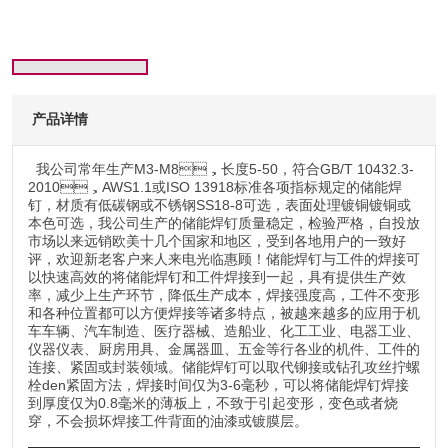
产品详情
我公司常年生产M3-M8，长度5-50，符合GB/T 10432.3-
2010，AWS1.1或ISO 13918标准各项指标规定的储能焊
钉，材质有低碳钢或不锈钢SS18-8可选，表面处理镀铜镀铜或
本色可选，我公司生产的储能焊钉质量稳定，检验严格，自投放
市场以来远销欧美十几个国家和地区，受到各地用户的一致好
评，欢迎新老客户来人来电光临惠顾！储能焊钉与工件的焊接可
以快速高效的将储能焊钉和工件焊接到一起，具有提供生产效
率，减少上生产环节，降低生产成本，焊接强度高，工件不变形
和各种位置都可以方便焊接等诸多特点，被越来越多的应用于机
车车辆、汽车制造、医疗器械、造船业、化工工业、电器工业、
仪器仪表、厨房用具、金属器皿、五金等行各业的机件、工件的
连接、紧固或封装领域。储能焊钉可以取代铆接或钻孔攻丝拧螺
栓den紧固方法，焊接时间仅为3-6毫秒，可以将储能焊钉焊接
到厚度仅为0.8毫米的薄板上，不致于引起变形，变色或者烧
穿，不会损坏焊接工件背面的油漆或镀膜层。