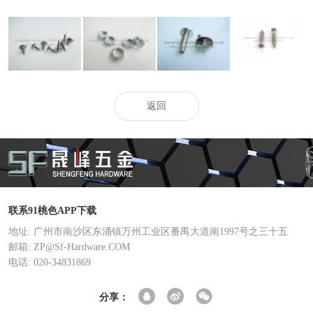
内六角花形沉头
高低牙91桃色
六角薄桃色在线
非标头91桃色
自攻螺钉
APP在线观看
视频
APP在线观看
返回
联系91桃色APP下载
地址: 广州市南沙区东涌镇万州工业区番禺大道南1997号之三十五
邮箱: ZP@Sf-Hardware.COM
电话: 020-34831869
分享：