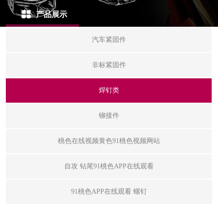
产品展示
汽车紧固件
非标紧固件
焊钉类
铆接件
拉
桃色在线视频黄色91桃色视频网站
压
自攻 钻尾91桃色APP在线观看
铆
抽
91桃色APP在线观看 螺钉