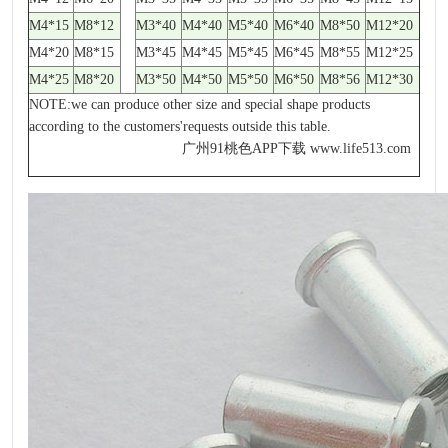
M4*15
M8*12
M3*40
M4*40
M5*40
M6*40
M8*50
M12*20
M4*20
M8*15
M3*45
M4*45
M5*45
M6*45
M8*55
M12*25
M4*25
M8*20
M3*50
M4*50
M5*50
M6*50
M8*56
M12*30
NOTE:we can produce other size and special shape products
according to the customers'requests outside this table.
广州91桃色APP下载 www.life513.com